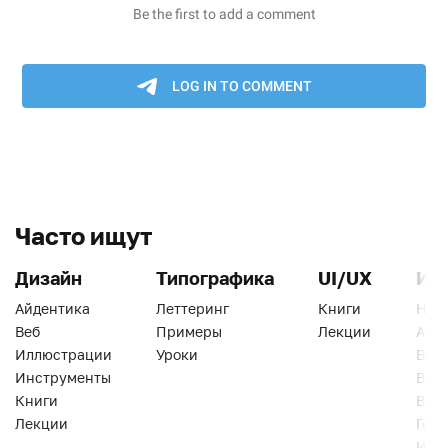
Часто ищут
Дизайн
Типографика
UI/UX
Ин
Айдентика
Леттеринг
Книги
Han
Веб
Примеры
Лекции
Ати
Иллюстрации
Уроки
Веб
Инструменты
Вид
Книги
Виз
Лекции
Геро
Инс