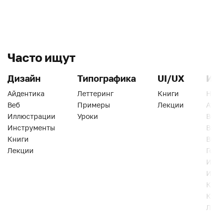
Часто ищут
Дизайн
Типографика
UI/UX
Ин
Айдентика
Леттеринг
Книги
Han
Веб
Примеры
Лекции
Ати
Иллюстрации
Уроки
Веб
Инструменты
Вид
Книги
Виз
Лекции
Геро
Инс
Инт
Кни
Кур
Лек