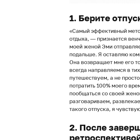
1. Берите отпу
«Самый эффективный мето
отдыха, — признается вен
моей женой Эми отправляе
подальше. Я оставляю ком
Она возвращает мне его то
всегда направляемся в тих
путешествуем, а не просто
потратить 100% моего врем
пообщаться со своей женой
разговариваем, развлекае
такого отпуска, я чувству
2. После завер
ретроспективо