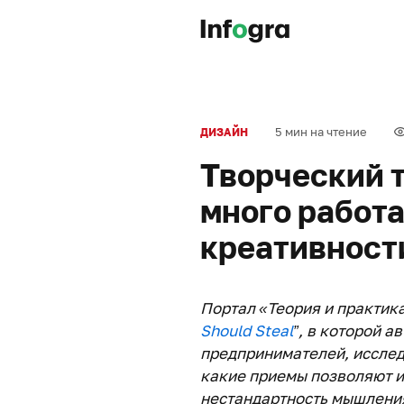
5 мин на чтение
ДИЗАЙН
Творческий т
много работа
креативност
Портал «Теория и практика
Should Steal
”, в которой а
предпринимателей, исслед
какие приемы позволяют им
нестандартность мышлени