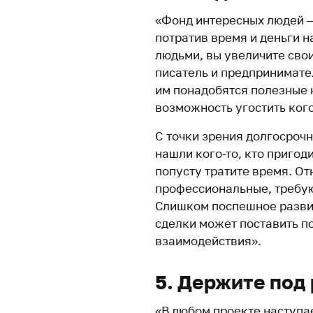
«Фонд интересных людей —
потратив время и деньги н
людьми, вы увеличите сво
писатель и предпринимател
им понадобятся полезные 
возможность угостить кого
С точки зрения долгосроч
нашли кого-то, кто пригод
попусту тратите время. От
профессиональные, требую
Слишком поспешное развит
сделки может поставить п
взаимодействия».
5. Держите под
«В любом проекте наступае