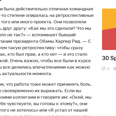
и была действительно отличная командная
й-то степени опиралась на ретроспективные
того или иного проекта. Они позволяли
ь друг другу: «Как мы это сделали? Что мы
ыло не так?» — вспоминает бывший
пании президента Обамы Харпер Рид. — С
уем такую ретроспективу: чтобы сразу
ак, кто был прав, а кто нет — и это стало
30 Sp
ой. Очень важно, чтобы все были в курсе
обы все делились впечатлениями как можно
0
ь актуальности момента.
м, что работа тоже может причинять боль.
но своевременно их выражать. Если вы
воими коллегами и говорите им: «Окей, мы
бя чувствуете, вы готовы к этому?», они
того не хотелось» или «Я устал от нашей