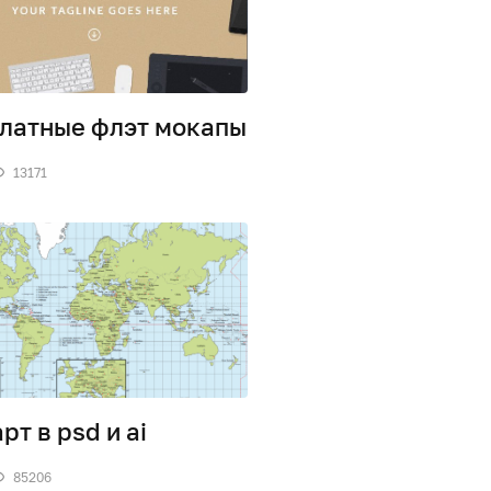
латные флэт мокапы
13171
рт в psd и ai
85206