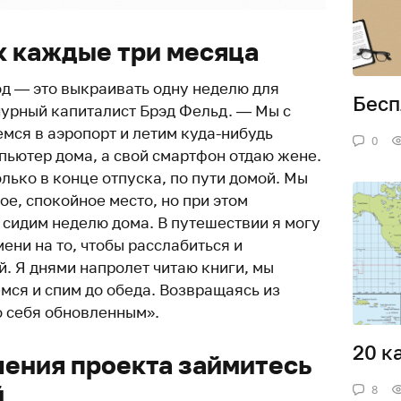
ск каждые три месяца
д — это выкраивать одну неделю для
Бесп
чурный капиталист Брэд Фельд. — Мы с
мся в аэропорт и летим куда-нибудь
0
пьютер дома, а свой смартфон отдаю жене.
лько в конце отпуска, по пути домой. Мы
ое, спокойное место, но при этом
 сидим неделю дома. В путешествии я могу
ени на то, чтобы расслабиться и
. Я днями напролет читаю книги, мы
мся и спим до обеда. Возвращаясь из
ю себя обновленным».
20 ка
шения проекта займитесь
й
8