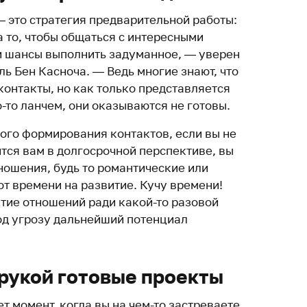
 это стратегия предварительной работы:
а то, чтобы общаться с интересными
и шансы выполнить задуманное, — уверен
ь Бен Касноча. — Ведь многие знают, что
контакты, но как только представляется
-то ланчем, они оказываются не готовы.
ного формирования контактов, если вы не
ится вам в долгосрочной перспективе, вы
ношения, будь то романтические или
т времени на развитие. Кучу времени!
ие отношений ради какой-то разовой
од угрозу дальнейший потенциал
 рукой готовые проекты
т момент, когда вы на чем-то застреваете,