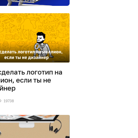
сделать логотип на
ион, если ты не
йнер
19738