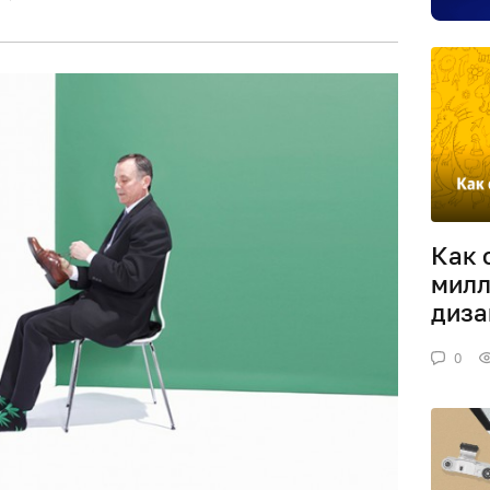
Как 
милл
диза
0