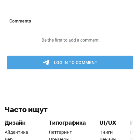
Часто ищут
Дизайн
Типографика
UI/UX
Ин
Айдентика
Леттеринг
Книги
Han
Веб
Примеры
Лекции
Ати