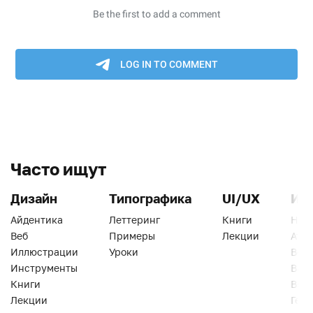
Часто ищут
Дизайн
Типографика
UI/UX
Ин
Айдентика
Леттеринг
Книги
Han
Веб
Примеры
Лекции
Ати
Иллюстрации
Уроки
Веб
Инструменты
Вид
Книги
Виз
Лекции
Геро