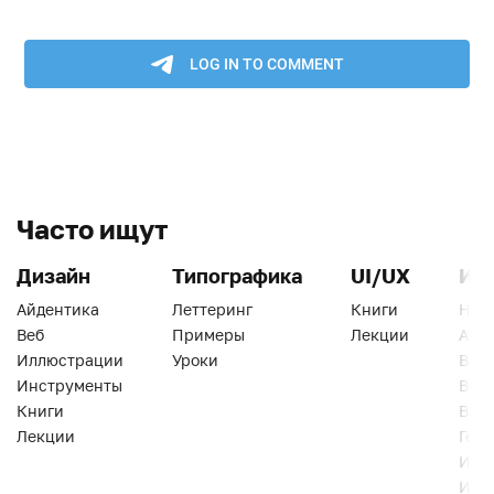
Часто ищут
Дизайн
Типографика
UI/UX
Ин
Айдентика
Леттеринг
Книги
Han
Веб
Примеры
Лекции
Ати
Иллюстрации
Уроки
Веб
Инструменты
Вид
Книги
Виз
Лекции
Геро
Инс
Инт