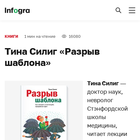
1 мин на чтение
16080
КНИГИ
Тина Силиг «Разрыв
шаблона»
Тина Силиг
—
доктор наук,
невролог
Стэнфордской
школы
медицины,
читает лекции