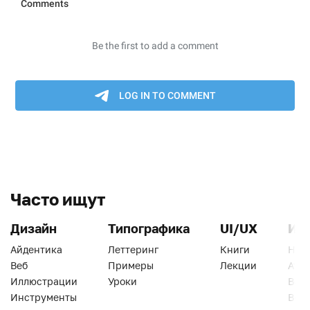
Часто ищут
Дизайн
Типографика
UI/UX
Ин
Айдентика
Леттеринг
Книги
Han
Веб
Примеры
Лекции
Ати
Иллюстрации
Уроки
Веб
Инструменты
Вид