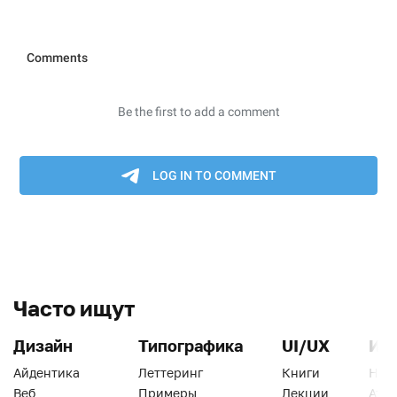
Часто ищут
Дизайн
Типографика
UI/UX
Ин
Айдентика
Леттеринг
Книги
Han
Веб
Примеры
Лекции
Ати