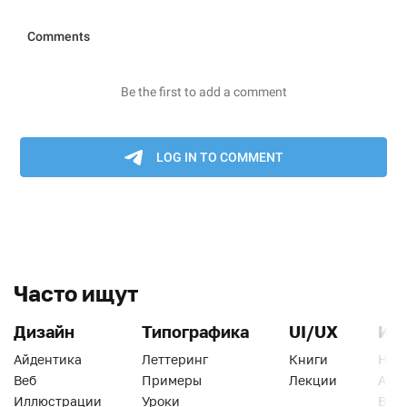
Часто ищут
Дизайн
Типографика
UI/UX
Ин
Айдентика
Леттеринг
Книги
Han
Веб
Примеры
Лекции
Ати
Иллюстрации
Уроки
Веб