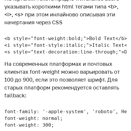
указывать короткими html тегами типа <b>,
<i>, <s> при этом инлайново описывая эти
начертания через CSS
<b style="font-weight:bold;">Bold Text</b>

<i style="font-style:italic;">Italic Text</i
<s style="text-decoration:line-through;">De
На современных платформах и почтовых
клиентах font-weight можно варьировать от
100 до 900, если это позволяет шрифт. Для
старых платформ рекомендуется оставлять
fallback:
font-family: '-apple-system', 'roboto', Hel
font-weight: normal;

font-weight: 300;