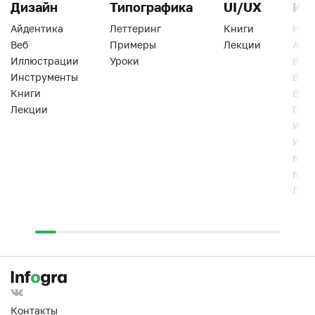
Дизайн
Типографика
UI/UX
Ин
Айдентика
Леттеринг
Книги
Han
Веб
Примеры
Лекции
Ати
Иллюстрации
Уроки
Веб
Инструменты
Вид
Книги
Виз
Лекции
Геро
Инс
Инт
Кни
Кур
Лек
Контакты