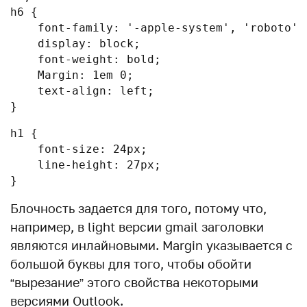
h6 {

    font-family: '-apple-system', 'roboto',
    display: block;

    font-weight: bold;

    Margin: 1em 0;

    text-align: left;

}
h1 {

    font-size: 24px;

    line-height: 27px;

}
Блочность задается для того, потому что,
например, в light версии gmail заголовки
являются инлайновыми. Margin указывается с
большой буквы для того, чтобы обойти
“вырезание” этого свойства некоторыми
версиями Outlook.