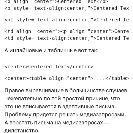
<p align="center">Centered Text</p>

<p style="text-align:center;">Centered Text
<h1 style="text-align:center;">Centered Tex
<td align="center"><p align="center">Centere
<td style="text-align:center;">Centered Tex
А инлайновые и табличные вот так:
<center>Centered Text</center>
<center><table align="center">....</table><
Правое выравнивание в большинстве случаев
нежелательно по той простой причине, что
это не вписывается в адаптивные письма.
Проблему придется решать медиазапросами.
А верстать письма на медиазапросах —
дилетанство.