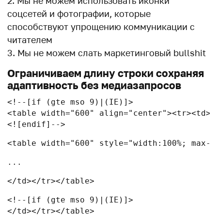
Мы не можем использовать иконки
соцсетей и фотографии, которые
способствуют упрощению коммуникации с
читателем
Мы не можем слать маркетинговый bullshit
Ограничиваем длину строки сохраняя
адаптивность без медиазапросов
<!--[if (gte mso 9)|(IE)]>

<table width="600" align="center"><tr><td>

<![endif]-->
<table width="600" style="width:100%; max-w
...
</td></tr></table>
<!--[if (gte mso 9)|(IE)]>

</td></tr></table>
