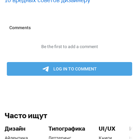
10 вредных советов дизайнеру
Часто ищут
Дизайн
Типографика
UI/UX
Ин
Айдентика
Леттеринг
Книги
Han