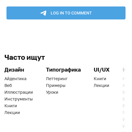
Часто ищут
Дизайн
Типографика
UI/UX
Ин
Айдентика
Леттеринг
Книги
Han
Веб
Примеры
Лекции
Ати
Иллюстрации
Уроки
Веб
Инструменты
Вид
Книги
Виз
Лекции
Геро
Инс
Инт