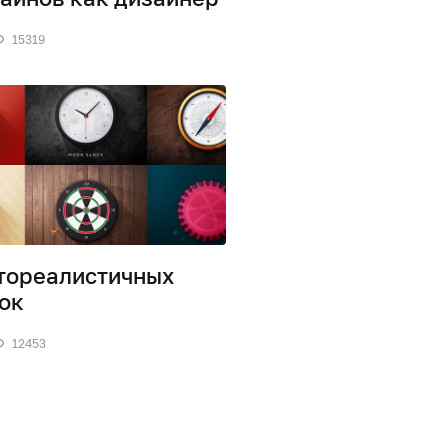
15319
тореалистичных
ок
12453