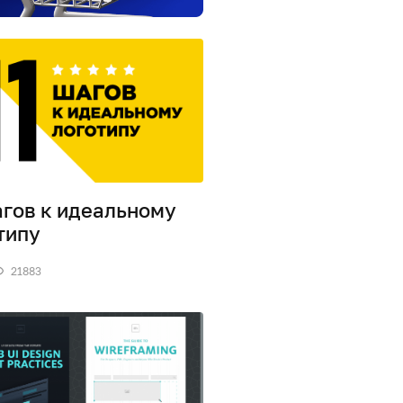
агов к идеальному
типу
21883