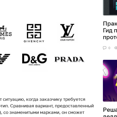
Прак
Гид 
прот
0
 ситуацию, когда заказчику требуется
тип. Сравнивая вариант, предоставленный
Реша
), со знаменитыми марками, он сможет
дедл