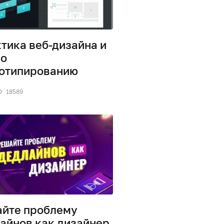
тика веб-дизайна и
по
отипированию
18589
йте проблему
айнов как дизайнер