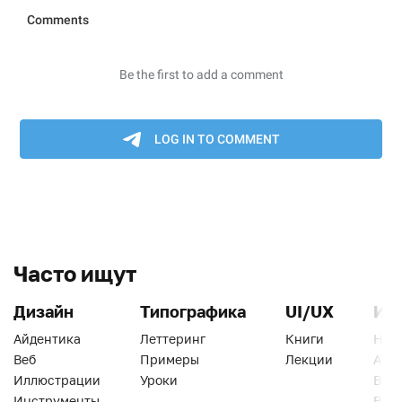
Часто ищут
Дизайн
Типографика
UI/UX
Ин
Айдентика
Леттеринг
Книги
Han
Веб
Примеры
Лекции
Ати
Иллюстрации
Уроки
Веб
Инструменты
Вид