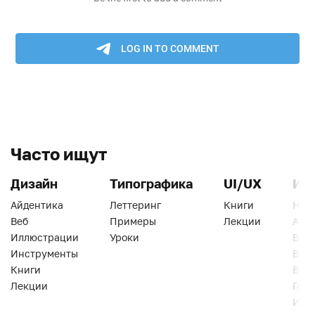
Часто ищут
Дизайн
Типографика
UI/UX
Ин
Айдентика
Леттеринг
Книги
Han
Веб
Примеры
Лекции
Ати
Иллюстрации
Уроки
Веб
Инструменты
Вид
Книги
Виз
Лекции
Геро
Инс