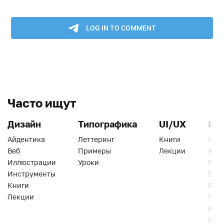
Часто ищут
Дизайн
Типографика
UI/UX
Ин
Айдентика
Леттеринг
Книги
Han
Веб
Примеры
Лекции
Ати
Иллюстрации
Уроки
Веб
Инструменты
Вид
Книги
Виз
Лекции
Геро
Инс
Инт