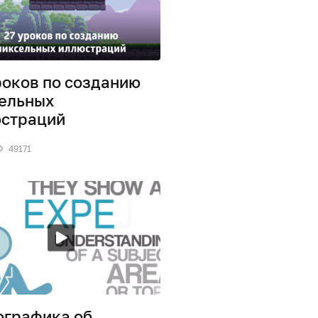
роков по созданию
ельных
страций
49171
графика об