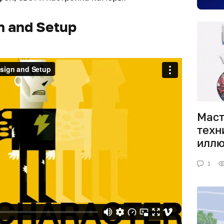
n and Setup
Маст
техн
иллю
1