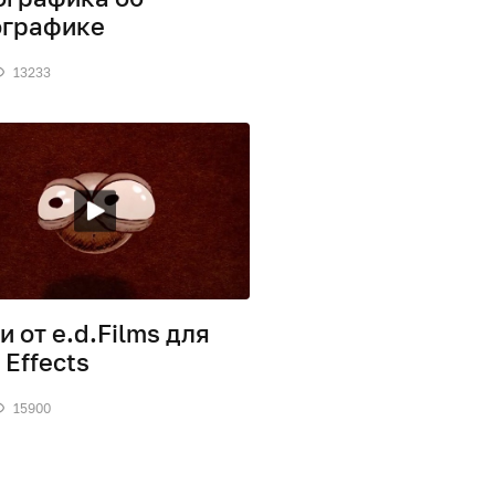
ографике
13233
и от e.d.Films для
 Effects
15900