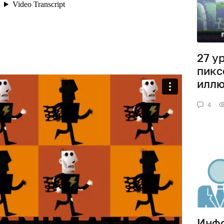
27 у
пикс
иллю
4
Инфо