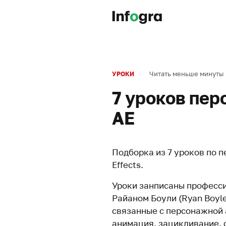
Читать меньше минуты
УРОКИ
7 уроков пе
AE
Подборка из 7 уроков по 
Effects.
Уроки занписаны професс
Райаном Боули (Ryan Boyle
связанные с персонажной 
анимация, зацикливание, ф