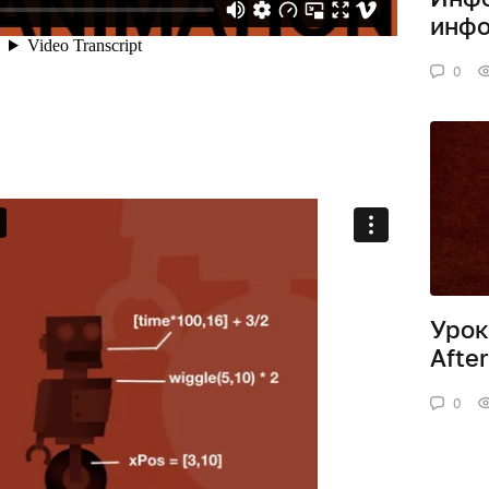
инф
0
Урок
After
0