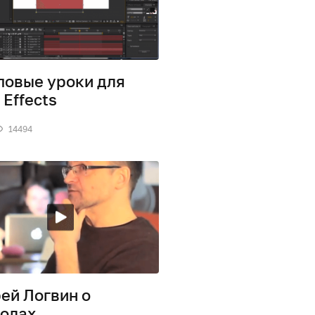
овые уроки для
 Effects
14494
ей Логвин о
олах