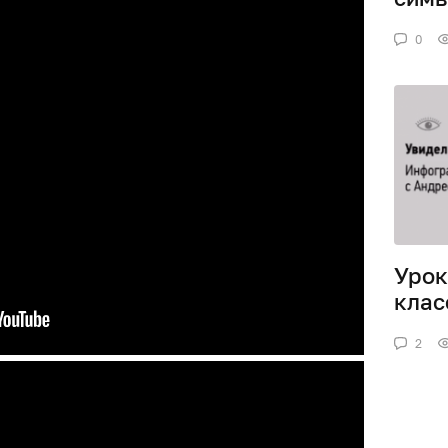
0
Урок
клас
2