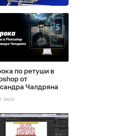
рока по ретуши в
oshop от
сандра Чалдряна
56133