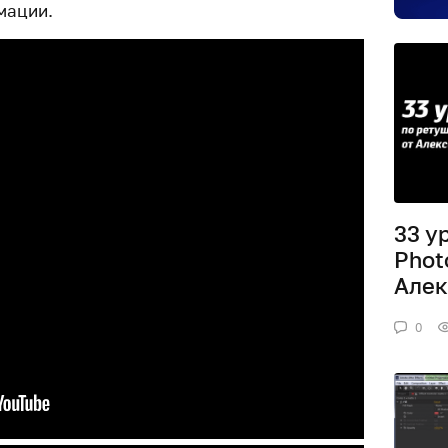
мации.
33 у
Phot
Алек
0