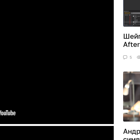
Шейп
After
5
Андр
симв