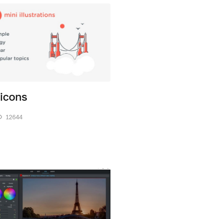
ticons
12644