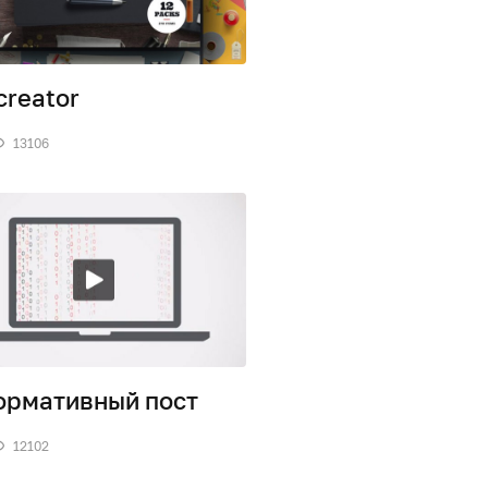
creator
13106
рмативный пост
12102