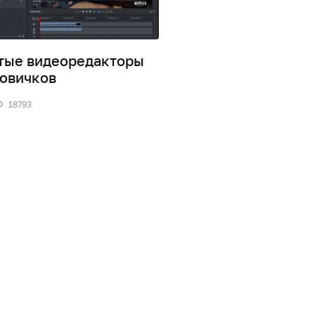
тые видеоредакторы
InVideo – простой и
новичков
удобный видеоред
18793
0
18292