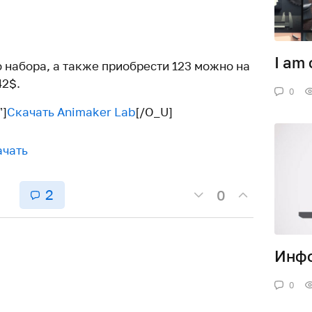
I am 
 набора, а также приобрести 123 можно на
42$.
0
”]
Скачать Animaker Lab
[/O_U]
ачать
2
0
Инфо
0