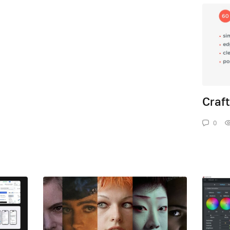
Craf
0