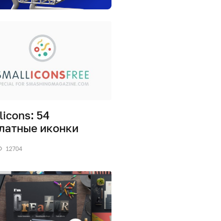
licons: 54
латные иконки
12704