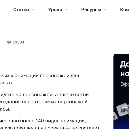
Статьи
Уроки
Ресурсы
Кни
13584
овых к анимации персонажей для
ликах.
айдете 50 персонажей, а также сотни
создания неповторимых персонажей:
ары.
совано более 140 видов анимации,
ящую походку для проекта — не составит