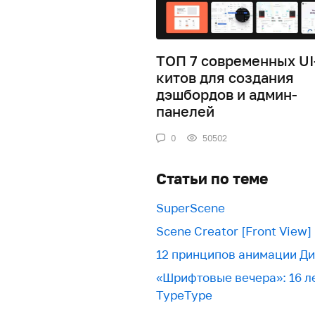
ТОП 7 современных UI
китов для создания
дэшбордов и админ-
панелей
0
50502
Статьи по теме
SuperScene
Scene Creator [Front View]
12 принципов анимации Д
«Шрифтовые вечера»: 16 л
TypeType