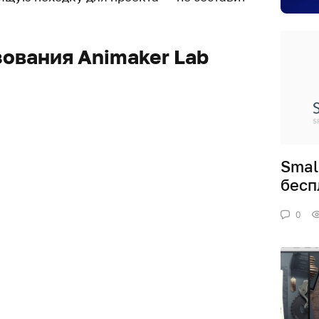
ования Animaker Lab
Smal
бесп
0