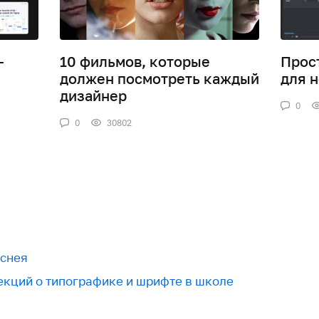
-
10 фильмов, которые
Прос
должен посмотреть каждый
для 
дизайнер
0
0
30802
иснея
екций о типографике и шрифте в школе