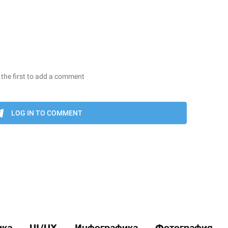
ика
UI/UX
Инфографика
Фотография