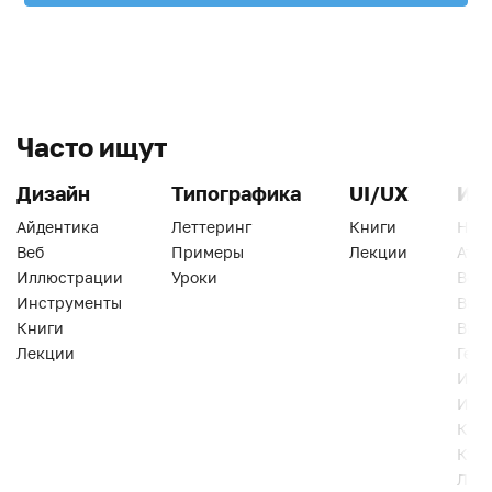
Часто ищут
Дизайн
Типографика
UI/UX
Ин
Айдентика
Леттеринг
Книги
Han
Веб
Примеры
Лекции
Ати
Иллюстрации
Уроки
Веб
Инструменты
Вид
Книги
Виз
Лекции
Геро
Инс
Инт
Кни
Кур
Лек