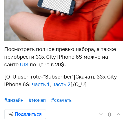
Посмотреть полное превью набора, а также
приобрести 33x City iPhone 6S можно на
сайте
UI8
по цене в 20$.
[O_U user_role=”Subscriber”]Скачать 33x City
iPhone 6S:
часть 1
,
часть 2
[/O_U]
#дизайн
#мокап
#скачать
0
Поделиться