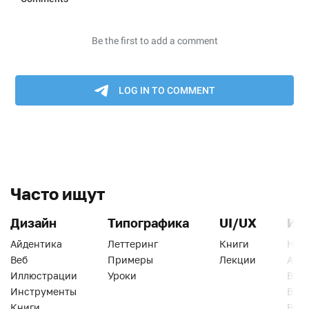
Часто ищут
Дизайн
Типографика
UI/UX
Ин
Айдентика
Леттеринг
Книги
Han
Веб
Примеры
Лекции
Ати
Иллюстрации
Уроки
Веб
Инструменты
Вид
Книги
Виз