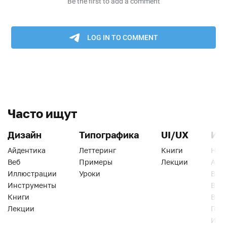
Часто ищут
Дизайн
Типографика
UI/UX
Ин
Айдентика
Леттеринг
Книги
Han
Веб
Примеры
Лекции
Ати
Иллюстрации
Уроки
Веб
Инструменты
Вид
Книги
Виз
Лекции
Геро
Инс