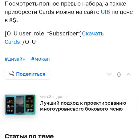
Посмотреть полное превью набора, а также
приобрести Cards можно на сайте
UI8
по цене
в 8$.
[O_U user_role=”Subscriber”]
Скачать
Cards
[/O_U]
#дизайн
#мокап
0
Поделиться
ЧИТАЙТЕ ДАЛЕЕ
Лучший подход к проектированию
многоуровневого бокового меню
Статьи по теме