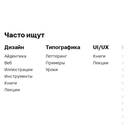
Часто ищут
Дизайн
Типографика
UI/UX
Ин
Айдентика
Леттеринг
Книги
Han
Веб
Примеры
Лекции
Ати
Иллюстрации
Уроки
Веб
Инструменты
Вид
Книги
Виз
Лекции
Геро
Инс
Инт
Кни
Кур
Лек