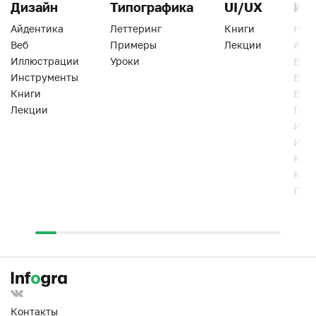
Дизайн
Типографика
UI/UX
Ин
Айдентика
Леттеринг
Книги
Han
Веб
Примеры
Лекции
Ати
Иллюстрации
Уроки
Веб
Инструменты
Вид
Книги
Виз
Лекции
Геро
Инс
Инт
Кни
Кур
Лек
Контакты