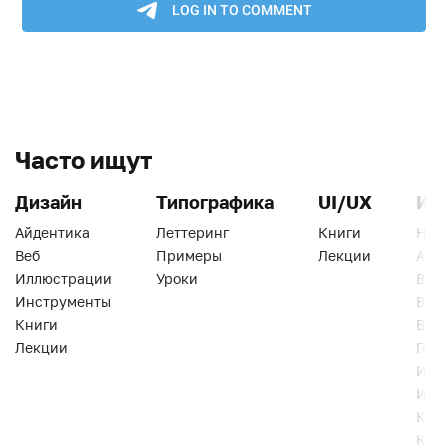
Часто ищут
Дизайн
Типографика
UI/UX
Ин
Айдентика
Леттеринг
Книги
Han
Веб
Примеры
Лекции
Ати
Иллюстрации
Уроки
Веб
Инструменты
Вид
Книги
Виз
Лекции
Геро
Инс
Инт
Кни
Кур