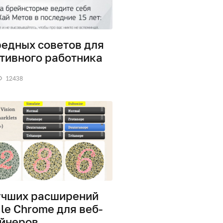
редных советов для
тивного работника
12438
учших расширений
le Chrome для веб-
йнеров