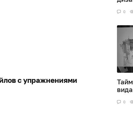
0
йлов с упражнениями
Тайм
вида
0