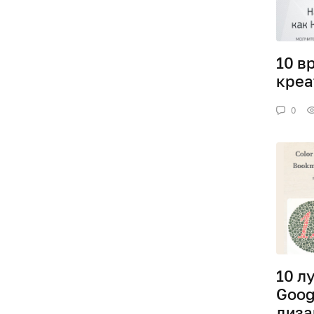
10 в
креа
0
10 л
Goog
диза