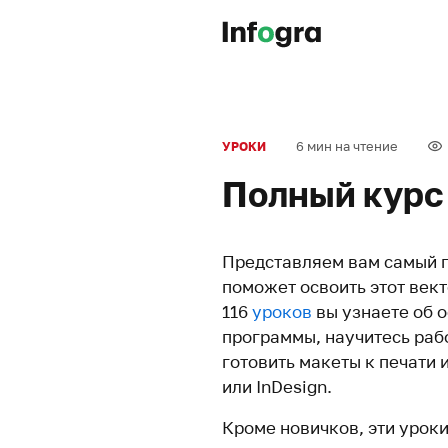
6 мин на чтение
УРОКИ
Полный курс п
Представляем вам самый по
поможет освоить этот век
116
уроков
вы узнаете об 
программы, научитесь раб
готовить макеты к печати
или InDesign.
Кроме новичков, эти урок