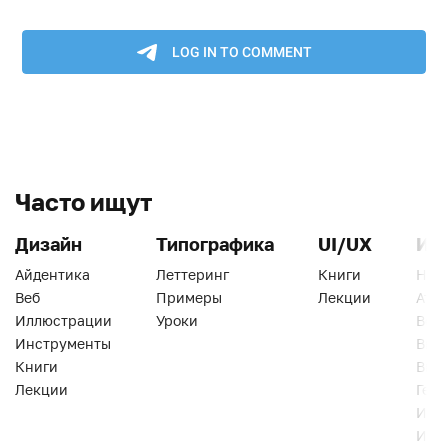
Часто ищут
Дизайн
Типографика
UI/UX
Ин
Айдентика
Леттеринг
Книги
Han
Веб
Примеры
Лекции
Ати
Иллюстрации
Уроки
Веб
Инструменты
Вид
Книги
Виз
Лекции
Геро
Инс
Инт