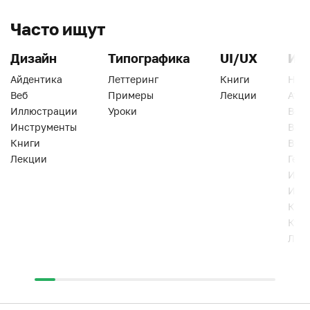
Часто ищут
Дизайн
Типографика
UI/UX
Ин
Айдентика
Леттеринг
Книги
Han
Веб
Примеры
Лекции
Ати
Иллюстрации
Уроки
Веб
Инструменты
Вид
Книги
Виз
Лекции
Геро
Инс
Инт
Кни
Кур
Лек