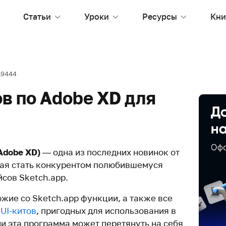
Статьи
Уроки
Ресурсы
Кни
19444
ов по Adobe XD для
Adobe XD)
— одна из последних новинок от
ная стать конкурентом полюбившемуся
сов Sketch.app.
жие со Sketch.app функции, а также все
о
UI-китов
, пригодных для использования в
ни эта программа может перетянуть на себя