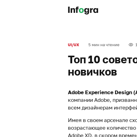
5 мин на чтение
UI/UX
Топ 10 совет
новичков
Adobe Experience Design (
компании Adobe, призван
всем дизайнерам интерфей
Имея в своем арсенале схо
возрастающее количеств
Adobe XD, в скором време