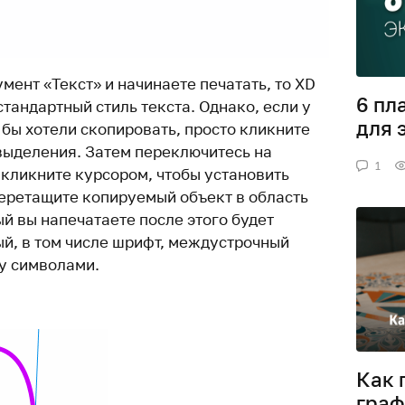
мент «Текст» и начинаете печатать, то XD
6 пл
тандартный стиль текста. Однако, если у
для 
ы бы хотели скопировать, просто кликните
выделения. Затем переключитесь на
1
 кликните курсором, чтобы установить
перетащите копируемый объект в область
ый вы напечатаете после этого будет
й, в том числе шрифт, междустрочный
у символами.
Как 
граф