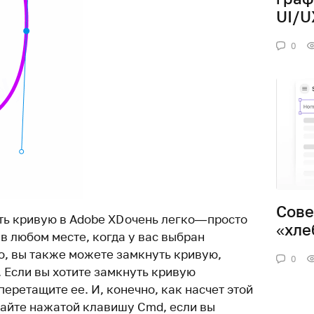
UI/U
0
Сове
ть кривую в Adobe XD очень легко— просто
«хле
 в любом месте, когда у вас выбран
о, вы также можете замкнуть кривую,
0
 Если вы хотите замкнуть кривую
перетащите ее. И, конечно, как насчет этой
айте нажатой клавишу Cmd, если вы