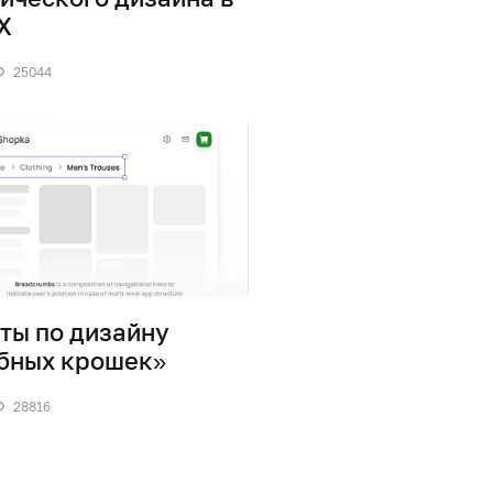
X
25044
ты по дизайну
бных крошек»
28816