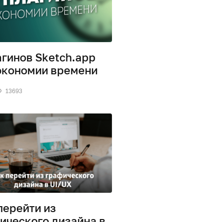
агинов Sketch.app
экономии времени
13693
перейти из
ического дизайна в