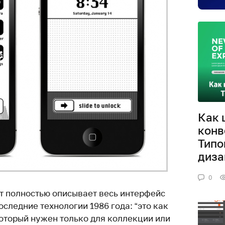
Как 
конв
Типо
диза
0
кт полностью описывает весь интерфейс
оследние технологии 1986 года: “это как
который нужен только для коллекции или