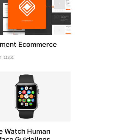
ment Ecommerce
11851
e Watch Human
face Guidelines