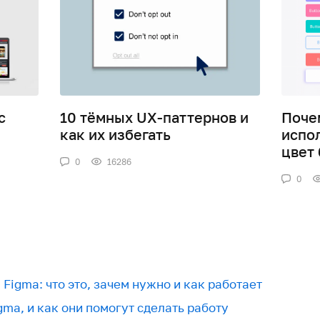
с
10 тёмных UX-паттернов и
Поче
как их избегать
испо
цвет
0
16286
0
Figma: что это, зачем нужно и как работает
gma, и как они помогут сделать работу