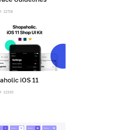
12718
aholic iOS 11
12330