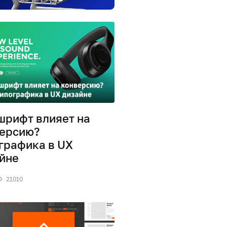
шрифт влияет на
ерсию?
графика в UX
йне
21010