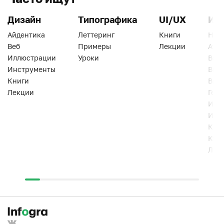
Дизайн
Типографика
UI/UX
Ин
Айдентика
Леттеринг
Книги
Han
Веб
Примеры
Лекции
Ати
Иллюстрации
Уроки
Веб
Инструменты
Вид
Книги
Виз
Лекции
Геро
Инс
Инт
Кни
Кур
Лек