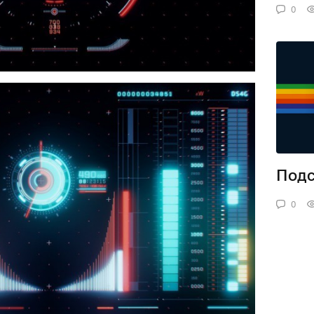
0
Подс
0