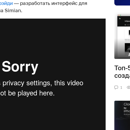
рэйди
— разработать интерфейс для
а Simian.
Топ-
созд
1