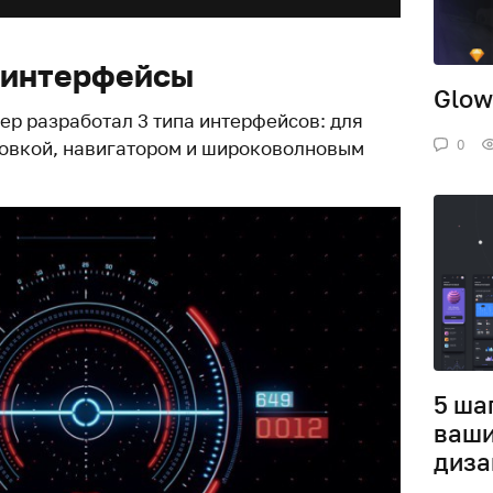
 интерфейсы
Glow
ер разработал 3 типа интерфейсов: для
0
новкой, навигатором и широковолновым
5 ша
ваши
диза