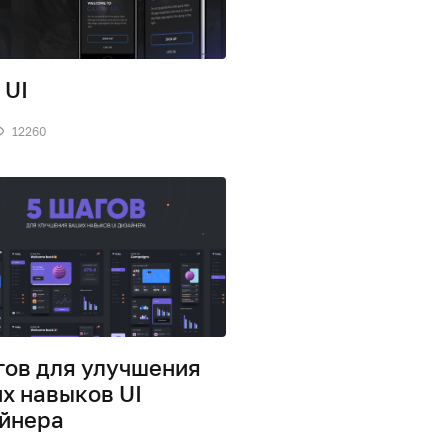
 UI
12260
гов для улучшения
х навыков UI
йнера