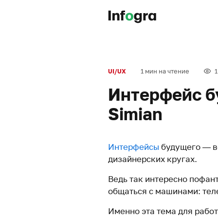
1 мин на чтение
UI/UX
Интерфейс б
Simian
Интерфейсы
будущего — в
дизайнерских кругах.
Ведь так интересно пофан
общаться с машинами: теле
Именно эта тема для рабо