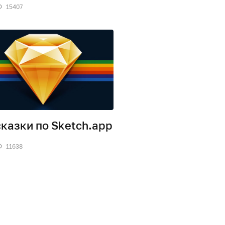
15407
казки по Sketch.app
11638