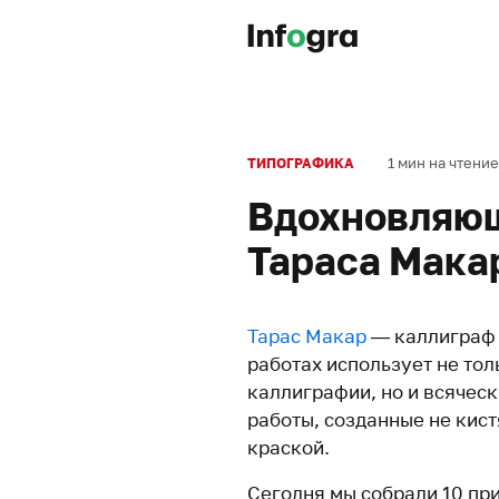
1 мин на чтение
ТИПОГРАФИКА
Вдохновляю
Тараса Мака
Тарас Макар
— каллиграф и
работах использует не то
каллиграфии, но и всяческ
работы, созданные не кис
краской.
Сегодня мы собрали 10 пр