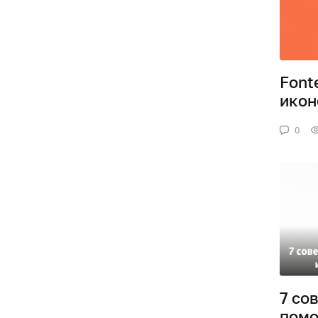
Font
икон
0
7 со
помо