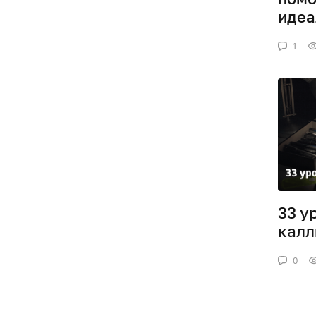
идеа
1
33 у
калл
0