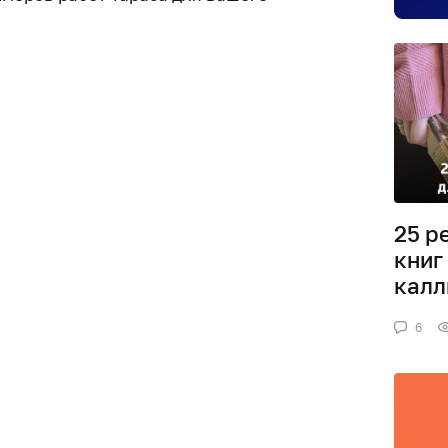
25 р
книг
калл
6