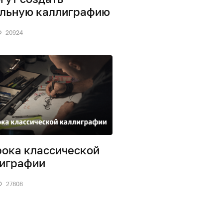
льную каллиграфию
20924
рока классической
играфии
27808