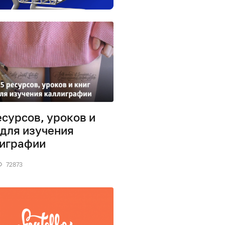
есурсов, уроков и
 для изучения
играфии
72873