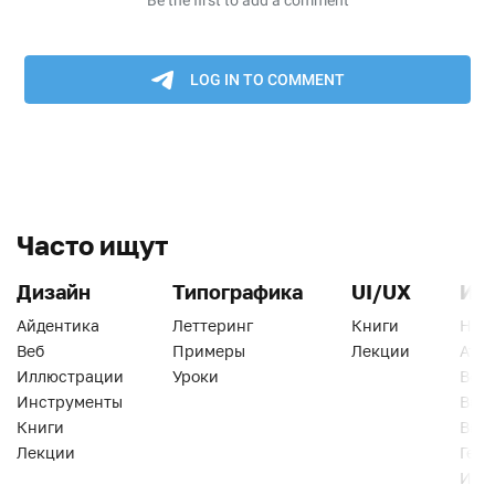
Часто ищут
Дизайн
Типографика
UI/UX
Ин
Айдентика
Леттеринг
Книги
Han
Веб
Примеры
Лекции
Ати
Иллюстрации
Уроки
Веб
Инструменты
Вид
Книги
Виз
Лекции
Геро
Инс