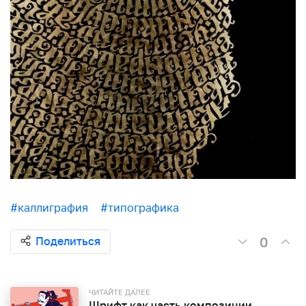
#каллиграфия
#типографика
0
Поделиться
ЧИТАЙТЕ ДАЛЕЕ
Шрифт как часть композиции