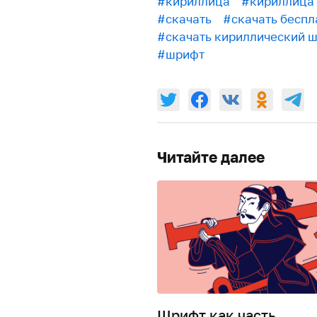
#кириллица
#кириллица 
#скачать
#скачать беспл
#скачать кириллический 
#шрифт
Читайте далее
Шрифт как часть