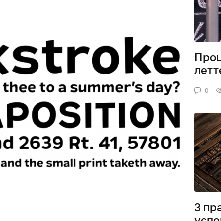
Проц
летт
0
3 пр
успе