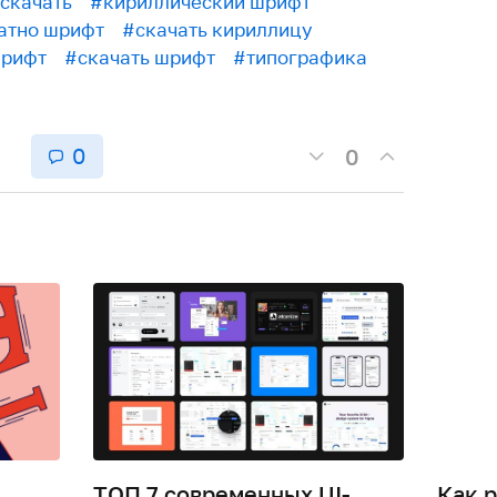
скачать
#кириллический шрифт
атно шрифт
#скачать кириллицу
шрифт
#скачать шрифт
#типографика
0
0
ТОП 7 современных UI-
Как 