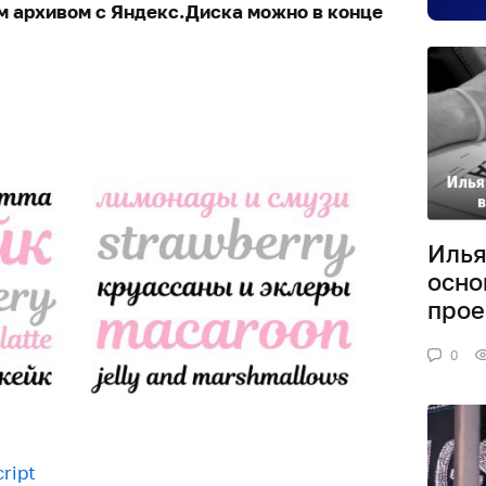
м архивом с Яндекс.Диска можно в конце
Илья
осно
прое
0
ript