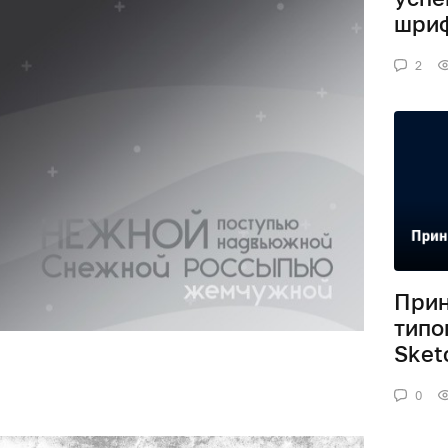
шри
2
Прин
типо
Sket
0