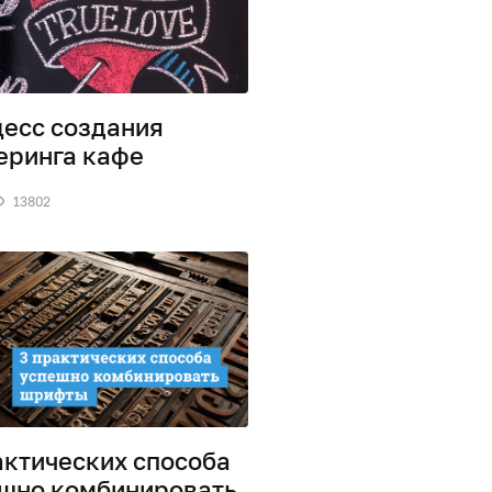
есс создания
еринга кафе
13802
актических способа
шно комбинировать