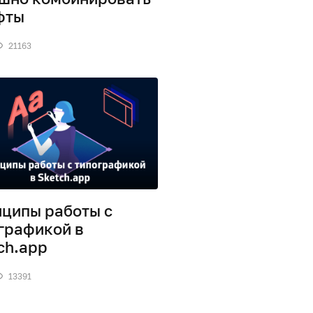
фты
21163
ципы работы с
графикой в
ch.app
13391