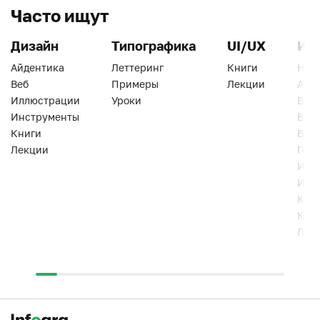
Часто ищут
Дизайн
Типографика
UI/UX
Ин
Айдентика
Леттеринг
Книги
Han
Веб
Примеры
Лекции
Ати
Иллюстрации
Уроки
Веб
Инструменты
Вид
Книги
Виз
Лекции
Геро
Инс
Инт
Кни
Кур
Лек