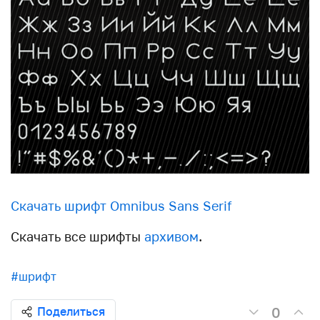
Скачать шрифт Omnibus Sans Serif
Скачать все шрифты
архивом
.
#шрифт
0
Поделиться