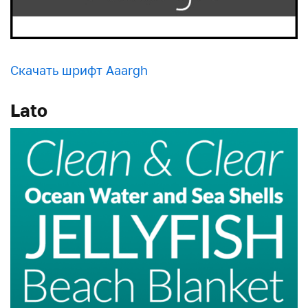
Скачать шрифт Aaargh
Lato