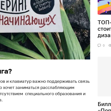
ТОП-
стои
диза
0
ига?
етов и клавиатур важно поддерживать связь
кто хочет заниматься расслабляющим
 отсутствием специального образования и
в.
Билл
«Пор