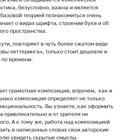
ктика, безусловно, важна и является
с базовой теорией познакомиться очень
знает о видах шрифта, строении букв и об
го пространства.
сути, повторяет в чуть более сжатом виде
вы леттеринга», только стоит дешевле и
 по времени.
ает грамотная композиция, впрочем, как и
нако композиция определяет не только
ункциональность. Вы узнаете, как оформить
а привлекательно и от зрителя не
го. А к тому же, работа над композицией
вить в написанных словах свои авторские
елю увидеть скрытые смыслы.