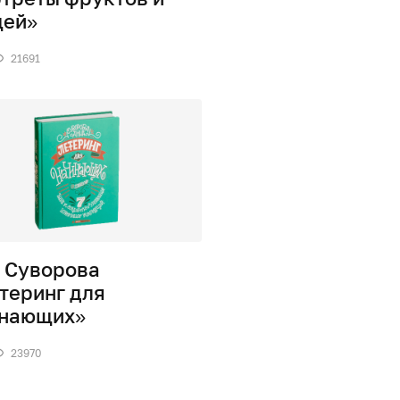
щей»
21691
 Суворова
теринг для
инающих»
23970