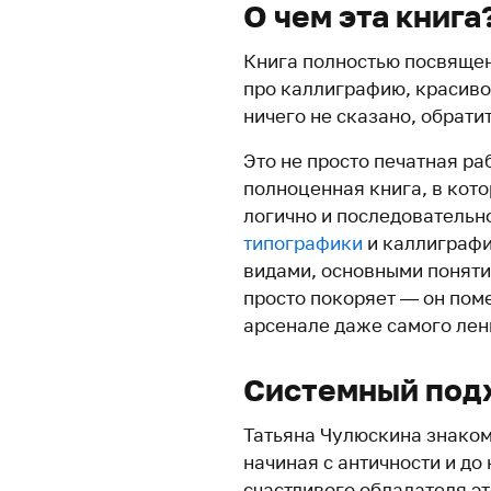
О чем эта книга
Книга полностью посвящен
про каллиграфию, красиво
ничего не сказано, обрати
Это не просто печатная ра
полноценная книга, в кот
логично и последовательно
типографики
и каллиграфи
видами, основными поняти
просто покоряет — он поме
арсенале даже самого лен
Системный под
Татьяна Чулюскина знаком
начиная с античности и до 
счастливого обладателя э