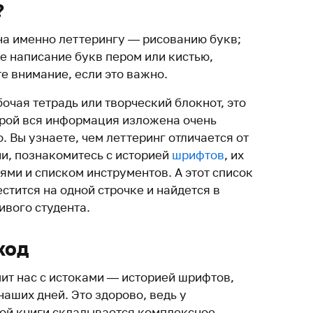
?
а именно леттерингу — рисованию букв;
е написание букв пером или кистью,
те внимание, если это важно.
бочая тетрадь или творческий блокнот, это
орой вся информация изложена очень
. Вы узнаете, чем леттеринг отличается от
и, познакомитесь с историей
шрифтов
, их
ями и списком инструментов. А этот список
стится на одной строчке и найдется в
ивого студента.
ход
ит нас с истоками — историей шрифтов,
наших дней. Это здорово, ведь у
той книги складывается комплексное