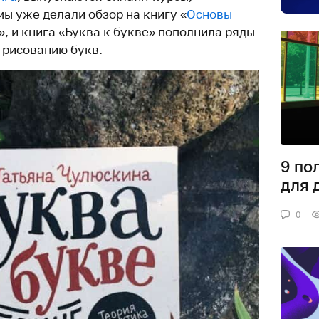
 мы уже делали обзор на книгу «
Основы
», и книга «Буква к букве» пополнила ряды
 рисованию букв.
9 по
для 
0