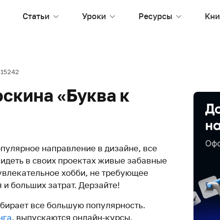
Статьи
Уроки
Ресурсы
Кни
15242
юскина «Буква к
опулярное направление в дизайне, все
видеть в своих проектах живые забавные
увлекательное хобби, не требующее
и больших затрат. Дерзайте!
абирает все большую популярность.
нга
, выпускаются онлайн-курсы,