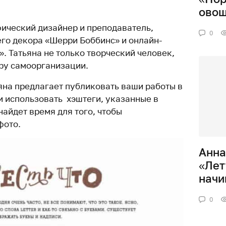
ово
ический дизайнер и преподаватель,
0
го декора «Шерри Боббинс» и онлайн-
. Татьяна не только творческий человек,
уру самоорганизации.
ьяна предлагает публиковать ваши работы в
и использовать хэштеги, указанные в
найдет время для того, чтобы
фото.
Анна
«Лет
нач
0