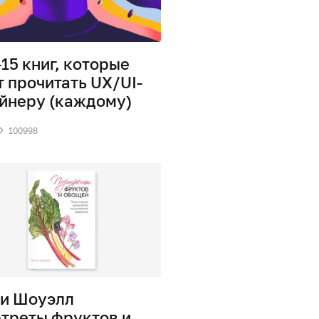
15 книг, которые
т прочитать UX/UI-
йнеру (каждому)
100998
и Шоуэлл
треты фруктов и