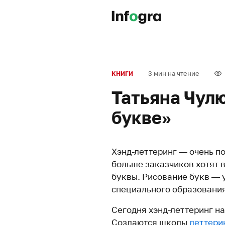
3 мин на чтение
КНИГИ
Татьяна Чул
букве»
Хэнд-леттеринг — очень п
больше заказчиков хотят 
буквы. Рисование букв — 
специального образования 
Сегодня хэнд-леттеринг н
Создаются школы
леттери