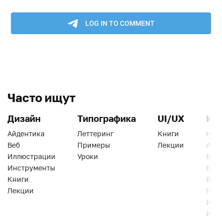
Часто ищут
Дизайн
Типографика
UI/UX
Ин
Айдентика
Леттеринг
Книги
Han
Веб
Примеры
Лекции
Ати
Иллюстрации
Уроки
Веб
Инструменты
Вид
Книги
Виз
Лекции
Геро
Инс
Инт