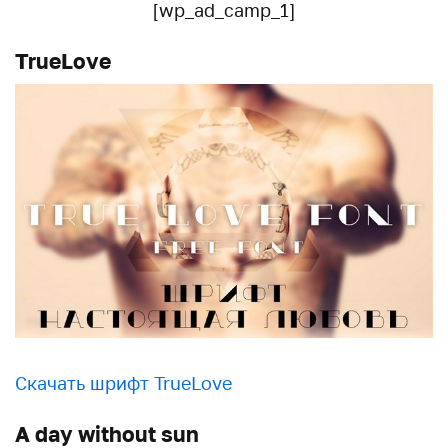
[wp_ad_camp_1]
TrueLove
Скачать шрифт TrueLove
A day without sun