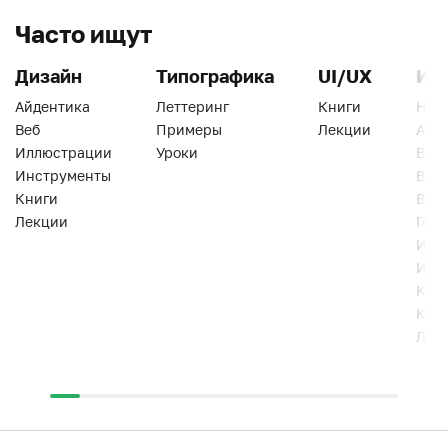
Часто ищут
Дизайн
Типографика
UI/UX
Ин
Айдентика
Леттеринг
Книги
Han
Веб
Примеры
Лекции
Ати
Иллюстрации
Уроки
Веб
Инструменты
Вид
Книги
Виз
Лекции
Геро
Инс
Инт
Кни
Кур
Лек