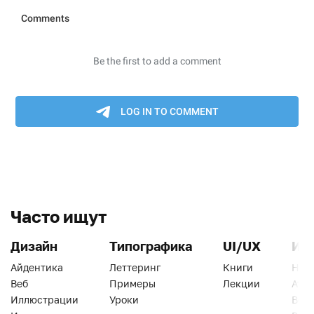
Часто ищут
Дизайн
Типографика
UI/UX
Ин
Айдентика
Леттеринг
Книги
Han
Веб
Примеры
Лекции
Ати
Иллюстрации
Уроки
Веб