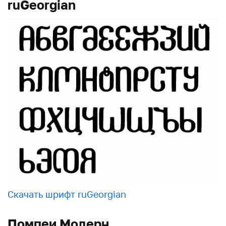
ruGeorgian
Скачать шрифт ruGeorgian
Помпеи Модерн