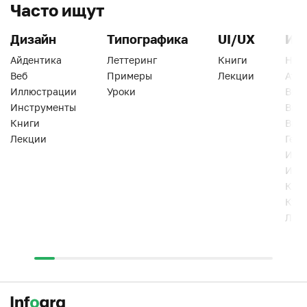
Часто ищут
Дизайн
Типографика
UI/UX
Ин
Айдентика
Леттеринг
Книги
Han
Веб
Примеры
Лекции
Ати
Иллюстрации
Уроки
Веб
Инструменты
Вид
Книги
Виз
Лекции
Геро
Инс
Инт
Кни
Кур
Лек