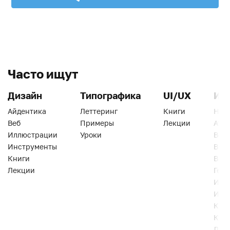
Часто ищут
Дизайн
Типографика
UI/UX
Ин
Айдентика
Леттеринг
Книги
Han
Веб
Примеры
Лекции
Ати
Иллюстрации
Уроки
Веб
Инструменты
Вид
Книги
Виз
Лекции
Геро
Инс
Инт
Кни
Кур
Лек