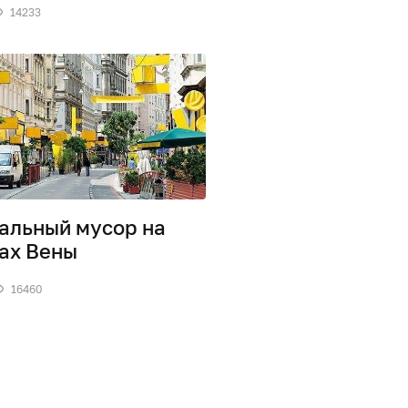
14233
альный мусор на
ах Вены
16460