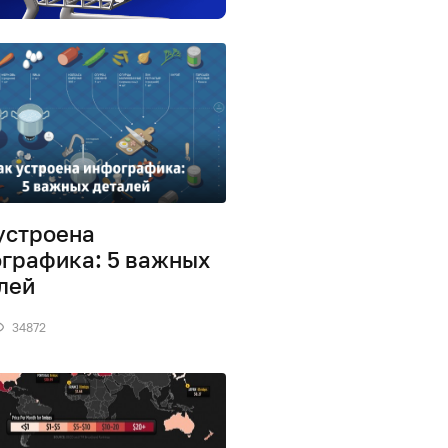
устроена
графика: 5 важных
лей
34872