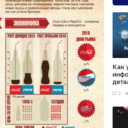
Как 
инфо
дета
2