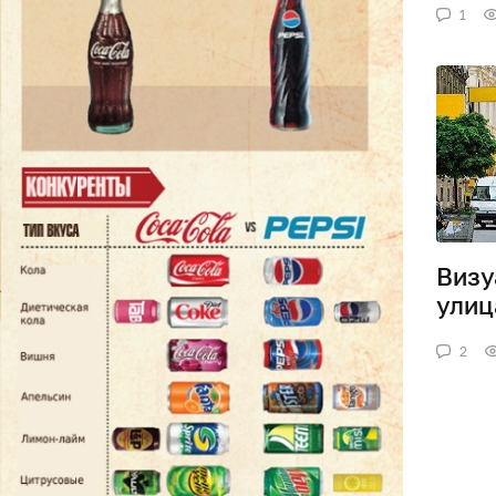
1
Визу
улиц
2