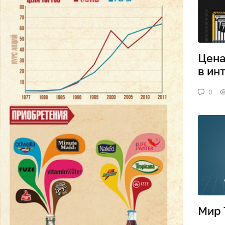
Цена
в ин
0
Мир 