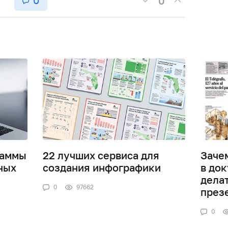
0
0
раммы
22 лучших сервиса для
Заче
ных
создания инфографики
в док
дела
0
97662
през
0