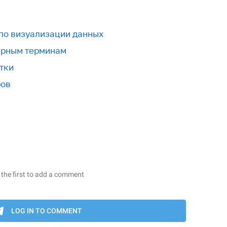
 по визуализации данных
урным терминам
тки
ров