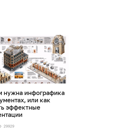
м нужна инфографика
Дизайн информаци
ументах, или как
0
41862
ть эффектные
ентации
29929