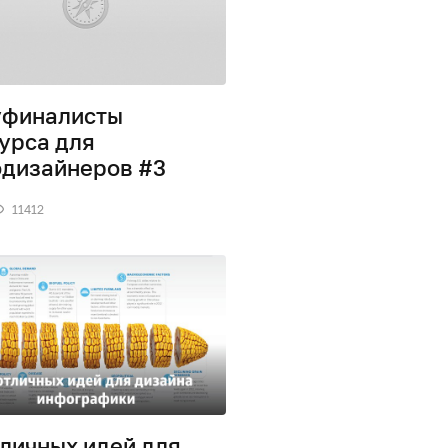
уфиналисты
урса для
дизайнеров #3
11412
тличных идей для