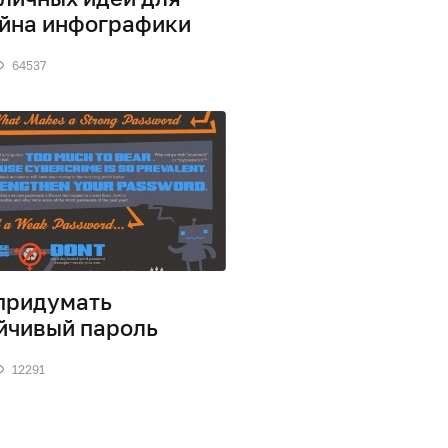
йна инфографики
64537
придумать
йчивый пароль
12291