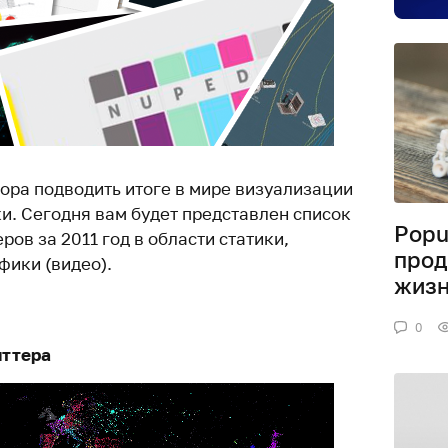
пора подводить итоге в мире визуализации
. Сегодня вам будет представлен список
Popu
ов за 2011 год в области статики,
прод
фики (видео).
жиз
0
иттера