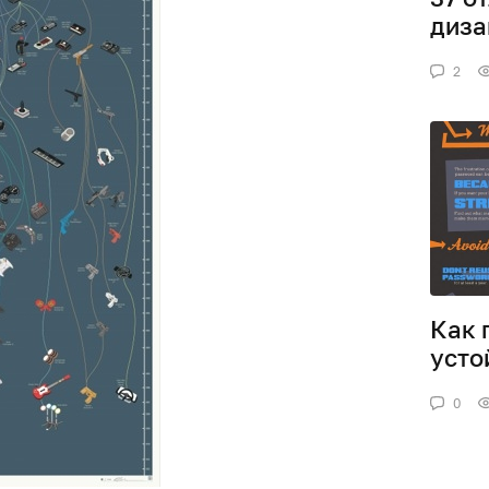
диза
2
Как 
усто
0