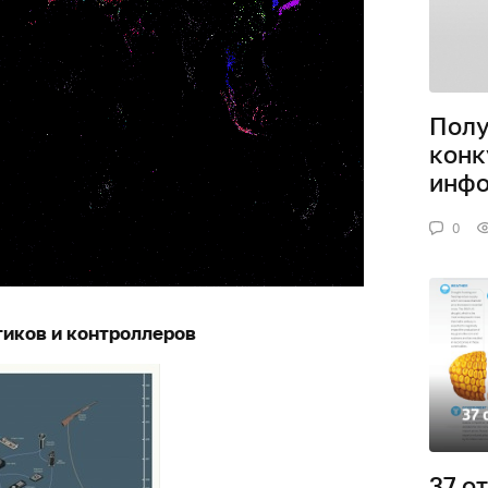
Пол
конк
инфо
0
иков и контроллеров
37 о