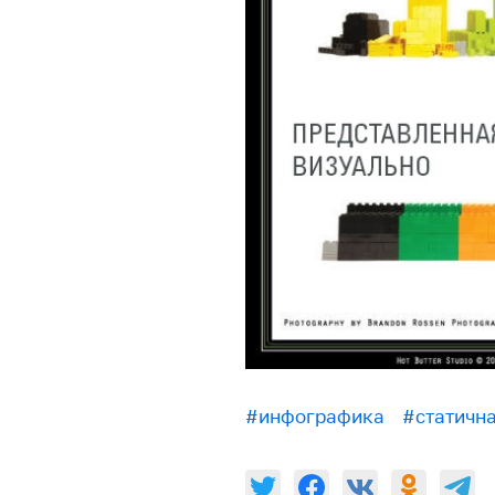
#инфографика
#статичн