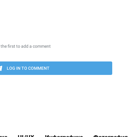
ика
UI/UX
Инфографика
Фотография