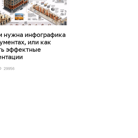
м нужна инфографика
Дизайн информаци
ументах, или как
0
41880
ть эффектные
ентации
29956