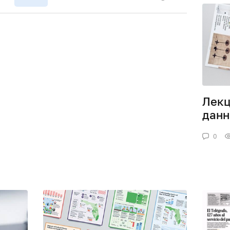
Лекц
данн
0