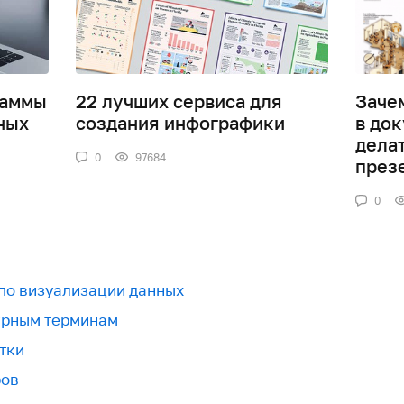
раммы
22 лучших сервиса для
Заче
ных
создания инфографики
в док
дела
0
97684
през
0
 по визуализации данных
урным терминам
тки
ров