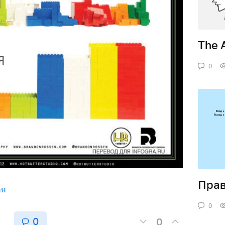
The 
0
Прав
ая
0
0
0