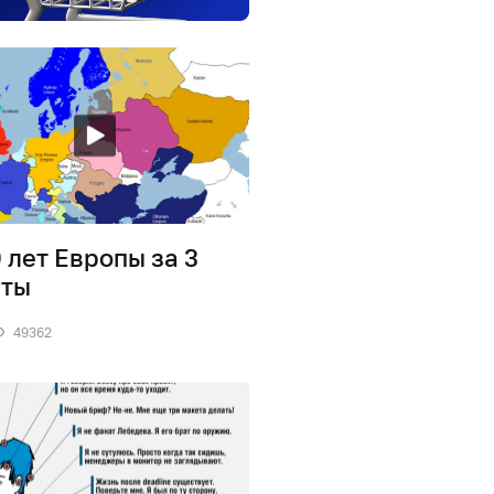
 лет Европы за 3
уты
49362