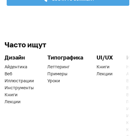
Часто ищут
Дизайн
Типографика
UI/UX
Ин
Айдентика
Леттеринг
Книги
Han
Веб
Примеры
Лекции
Ати
Иллюстрации
Уроки
Веб
Инструменты
Вид
Книги
Виз
Лекции
Геро
Инс
Инт
Кни
Кур