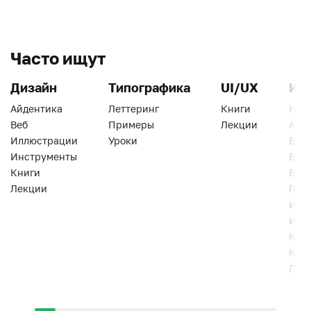
Часто ищут
Дизайн
Типографика
UI/UX
Ин
Айдентика
Леттеринг
Книги
Han
Веб
Примеры
Лекции
Ати
Иллюстрации
Уроки
Веб
Инструменты
Вид
Книги
Виз
Лекции
Геро
Инс
Инт
Кни
Кур
Лек