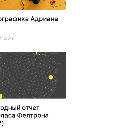
графика Адриана
22043
одный отчет
ласа Фелтрона
2)