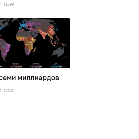
11699
семи миллиардов
12131