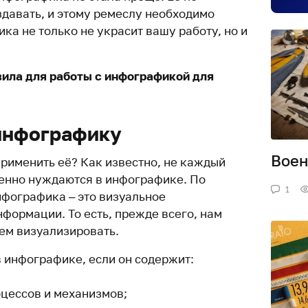
давать, и этому ремеслу необходимо
ка не только не украсит вашу работу, но и
вила для работы с инфографикой для
инфографику
Воен
применить её? Как известно, не каждый
енно нуждаются в инфографике. По
1
нфографика – это визуальное
формации. То есть, прежде всего, нам
дем визуализировать.
 инфографике, если он содержит:
цессов и механизмов;