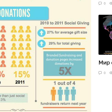
0
Мир 
0