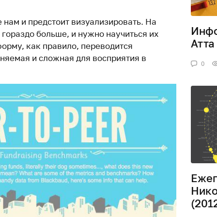
 нам и предстоит визуализировать. На
Инфо
 гораздо больше, и нужно научиться их
Атта
форму, как правило, переводится
няемая и сложная для восприятия в
0
Ежег
Нико
(201