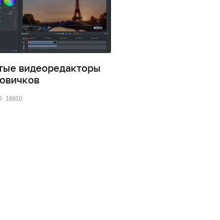
тые видеоредакторы
InVideo – простой и
новичков
удобный видеоред
18810
0
18318