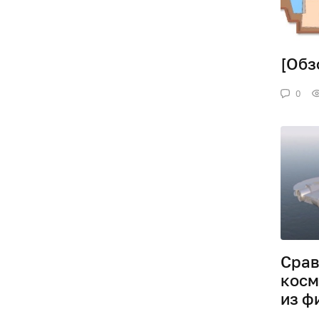
[Обз
0
Срав
косм
из ф