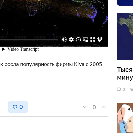
ак росла популярность фирмы Kiva с 2005
Тыся
мину
2
0
0