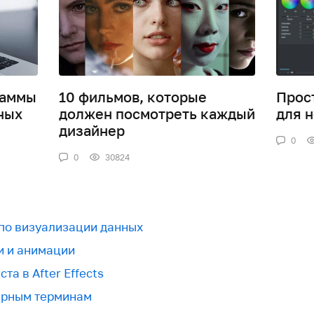
раммы
10 фильмов, которые
Прос
ных
должен посмотреть каждый
для 
дизайнер
0
0
30824
 по визуализации данных
и и анимации
та в After Effects
урным терминам