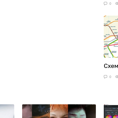
0
Схем
0